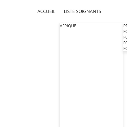
ACCUEIL
LISTE SOIGNANTS
AFRIQUE
P
F
F
F
F