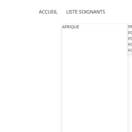
ACCUEIL
LISTE SOIGNANTS
AFRIQUE
P
F
F
F
F