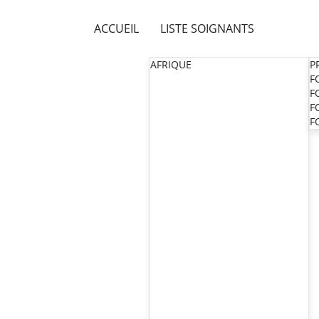
ACCUEIL
LISTE SOIGNANTS
AFRIQUE
P
F
F
F
F