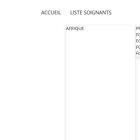
ACCUEIL
LISTE SOIGNANTS
AFRIQUE
P
F
F
F
F