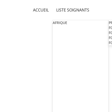
ACCUEIL
LISTE SOIGNANTS
AFRIQUE
P
F
F
F
F