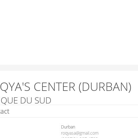
QYA'S CENTER (DURBAN)
IQUE DU SUD
act
Durban
roqyasa@gmail.com