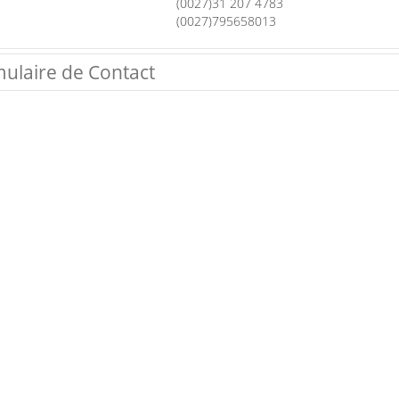
(0027)31 207 4783
(0027)795658013
ulaire de Contact