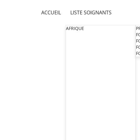
ACCUEIL
LISTE SOIGNANTS
AFRIQUE
P
F
F
F
F